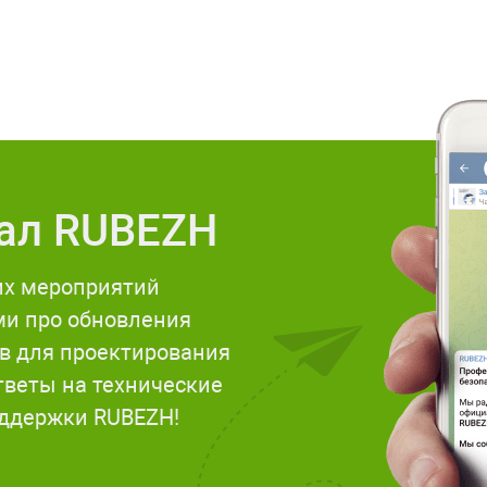
нал RUBEZH
их мероприятий
ми про обновления
ов для проектирования
тветы на технические
оддержки RUBEZH!