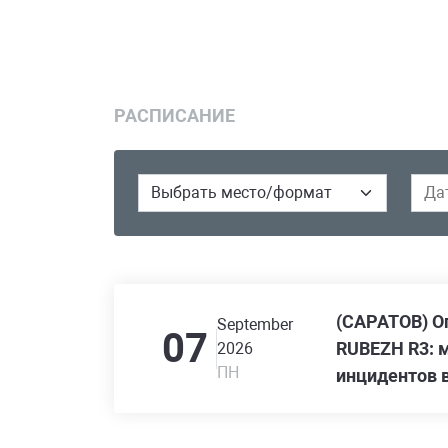
РАСПИСАНИЕ
(САРАТОВ) О
September
07
RUBEZH R3: м
2026
ПН
инцидентов в