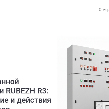
О ме
анной
и RUBEZH R3:
ие и действия